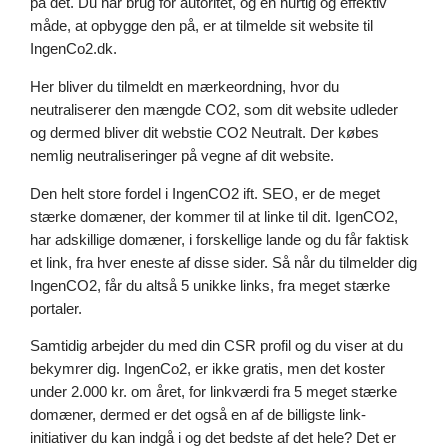
på det. Du har brug for autoritet, og en hurtig og effektiv
måde, at opbygge den på, er at tilmelde sit website til
IngenCo2.dk.
Her bliver du tilmeldt en mærkeordning, hvor du
neutraliserer den mængde CO2, som dit website udleder
og dermed bliver dit webstie CO2 Neutralt. Der købes
nemlig neutraliseringer på vegne af dit website.
Den helt store fordel i IngenCO2 ift. SEO, er de meget
stærke domæner, der kommer til at linke til dit. IgenCO2,
har adskillige domæner, i forskellige lande og du får faktisk
et link, fra hver eneste af disse sider. Så når du tilmelder dig
IngenCO2, får du altså 5 unikke links, fra meget stærke
portaler.
Samtidig arbejder du med din CSR profil og du viser at du
bekymrer dig. IngenCo2, er ikke gratis, men det koster
under 2.000 kr. om året, for linkværdi fra 5 meget stærke
domæner, dermed er det også en af de billigste link-
initiativer du kan indgå i og det bedste af det hele? Det er